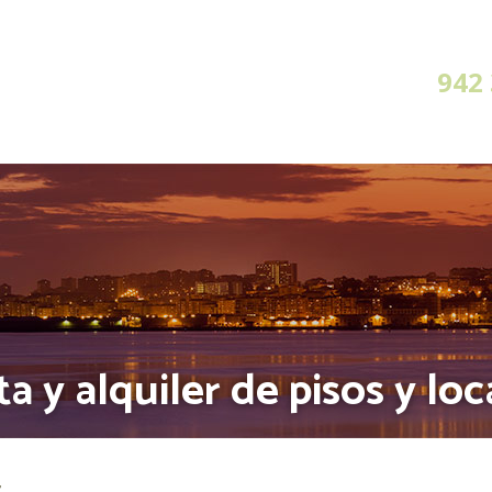
942
am
a y alquiler de pisos y loc
s