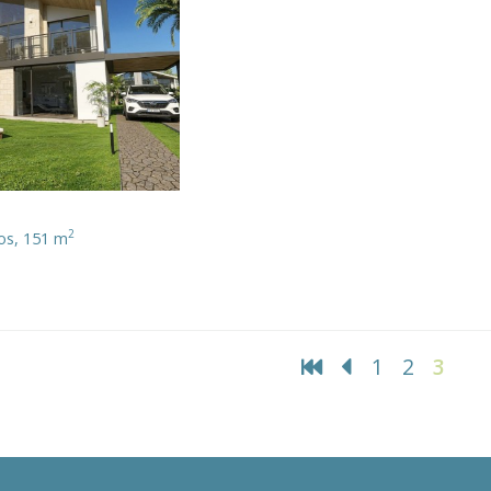
2
ños, 151 m
1
2
3