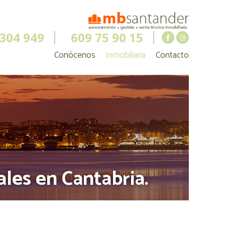
 304 949
609 75 90 15
Conócenos
Inmobiliaria
Contacto
ales en Cantabria.