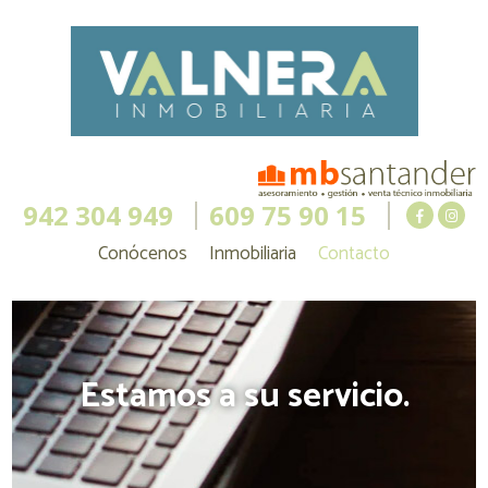
942 304 949
609 75 90 15
Conócenos
Inmobiliaria
Contacto
Estamos a su servicio.