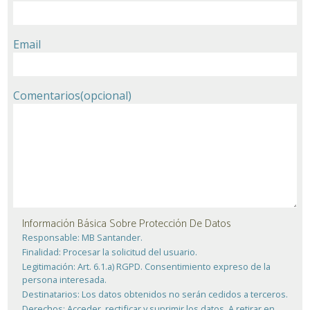
Email
Comentarios
(opcional)
Información Básica Sobre Protección De Datos
Responsable:
MB Santander.
Finalidad:
Procesar la solicitud del usuario.
Legitimación:
Art. 6.1.a) RGPD. Consentimiento expreso de la
persona interesada.
Destinatarios:
Los datos obtenidos no serán cedidos a terceros.
Derechos:
Acceder, rectificar y suprimir los datos. A retirar en