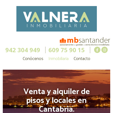
942 304 949
609 75 90 15
Conócenos
Inmobiliaria
Contacto
Venta y alquiler de
pisos y locales en
Cantabria.